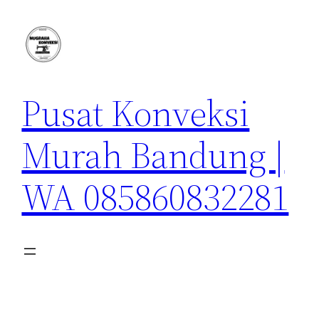
Lewati
ke
konten
Pusat Konveksi
Murah Bandung |
WA 085860832281