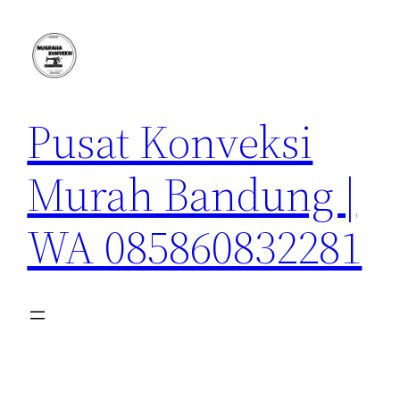
Lewati
ke
konten
Pusat Konveksi
Murah Bandung |
WA 085860832281