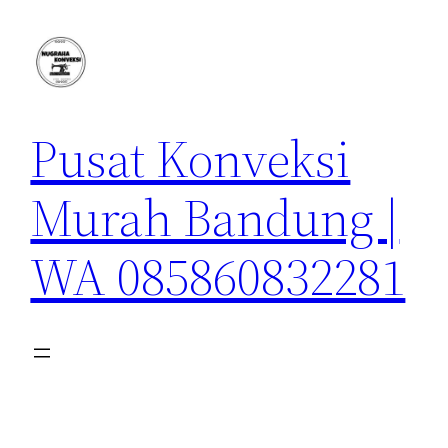
Lewati
ke
konten
Pusat Konveksi
Murah Bandung |
WA 085860832281