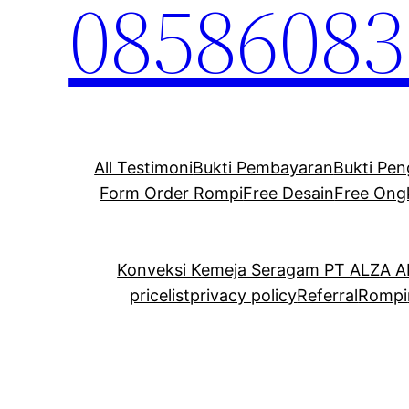
08586083
All Testimoni
Bukti Pembayaran
Bukti Pen
Form Order Rompi
Free Desain
Free Ong
Konveksi Kemeja Seragam PT ALZA 
pricelist
privacy policy
Referral
Rompi