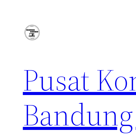
Lewati
ke
konten
Pusat Ko
Bandung