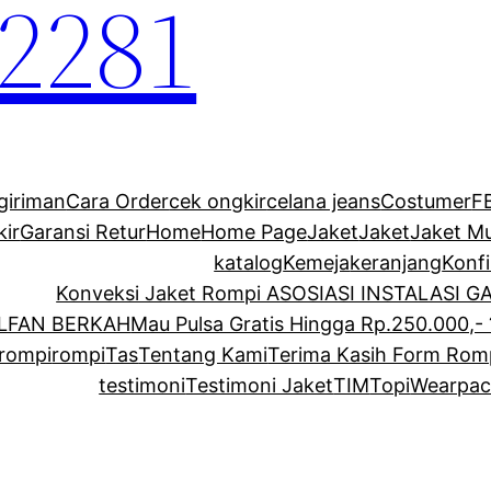
2281
giriman
Cara Order
cek ongkir
celana jeans
Costumer
F
kir
Garansi Retur
Home
Home Page
Jaket
Jaket
Jaket M
katalog
Kemeja
keranjang
Konf
Konveksi Jaket Rompi ASOSIASI INSTALASI 
ALFAN BERKAH
Mau Pulsa Gratis Hingga Rp.250.000,- 
rompi
rompi
Tas
Tentang Kami
Terima Kasih Form Rom
testimoni
Testimoni Jaket
TIM
Topi
Wearpac