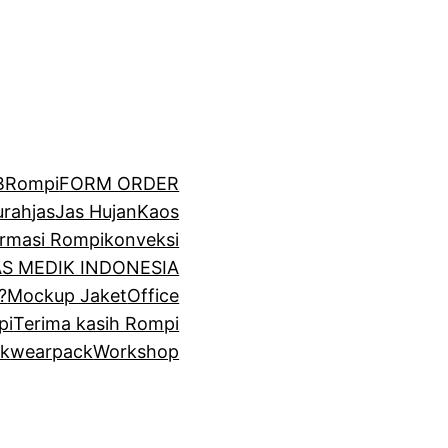
BRompi
FORM ORDER
urah
jas
Jas Hujan
Kaos
irmasi Rompi
konveksi
GAS MEDIK INDONESIA
?
Mockup Jaket
Office
pi
Terima kasih Rompi
k
wearpack
Workshop