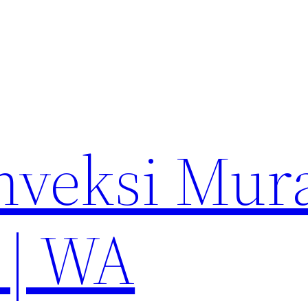
nveksi Mur
 | WA