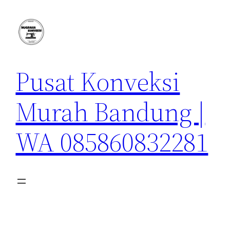
Lewati
ke
konten
Pusat Konveksi
Murah Bandung |
WA 085860832281