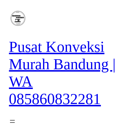
Lewati
ke
konten
Pusat Konveksi
Murah Bandung |
WA
085860832281