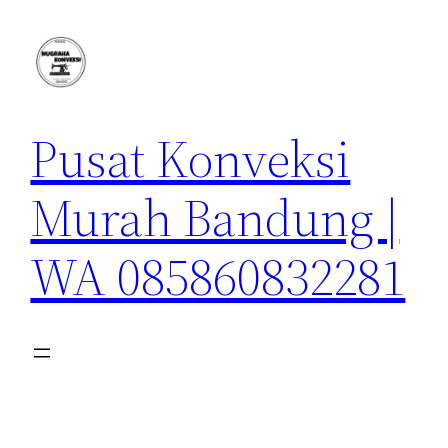
Lewati
ke
konten
Pusat Konveksi
Murah Bandung |
WA 085860832281