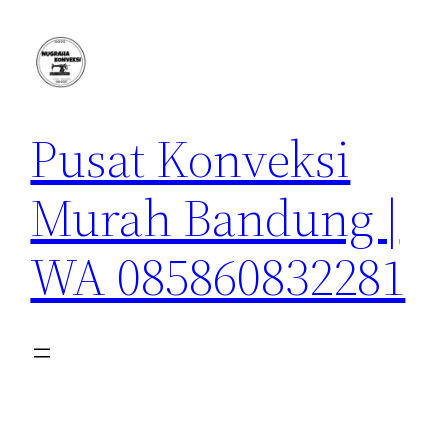
Lewati
ke
konten
Pusat Konveksi
Murah Bandung |
WA 085860832281