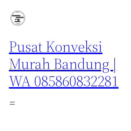
Lewati
ke
konten
Pusat Konveksi
Murah Bandung |
WA 085860832281