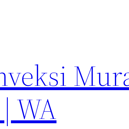
nveksi Mur
 | WA