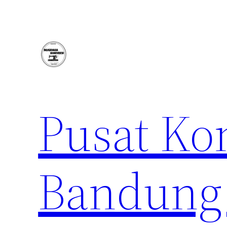
Lewati
ke
konten
Pusat Ko
Bandung