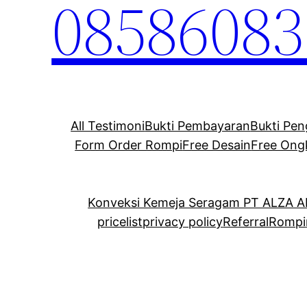
08586083
All Testimoni
Bukti Pembayaran
Bukti Pen
Form Order Rompi
Free Desain
Free Ong
Konveksi Kemeja Seragam PT ALZA 
pricelist
privacy policy
Referral
Rompi