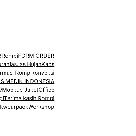
BRompi
FORM ORDER
urah
jas
Jas Hujan
Kaos
irmasi Rompi
konveksi
GAS MEDIK INDONESIA
?
Mockup Jaket
Office
pi
Terima kasih Rompi
k
wearpack
Workshop