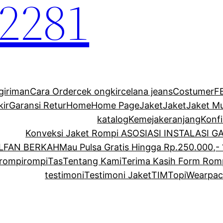
2281
giriman
Cara Order
cek ongkir
celana jeans
Costumer
F
kir
Garansi Retur
Home
Home Page
Jaket
Jaket
Jaket M
katalog
Kemeja
keranjang
Konf
Konveksi Jaket Rompi ASOSIASI INSTALASI 
ALFAN BERKAH
Mau Pulsa Gratis Hingga Rp.250.000,- 
rompi
rompi
Tas
Tentang Kami
Terima Kasih Form Rom
testimoni
Testimoni Jaket
TIM
Topi
Wearpac