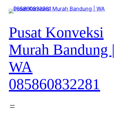
Lewati
ke
konten
Pusat Konveksi
Murah Bandung |
WA
085860832281