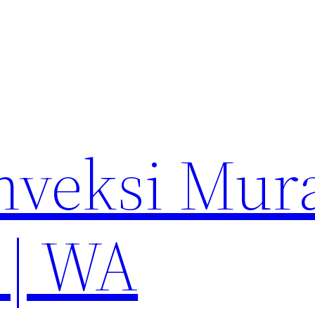
nveksi Mur
 | WA