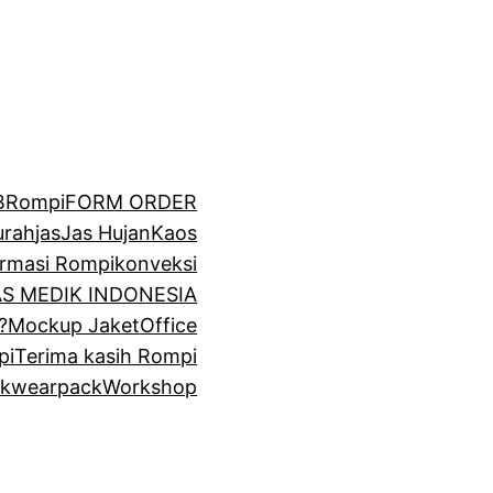
BRompi
FORM ORDER
urah
jas
Jas Hujan
Kaos
irmasi Rompi
konveksi
GAS MEDIK INDONESIA
?
Mockup Jaket
Office
pi
Terima kasih Rompi
k
wearpack
Workshop