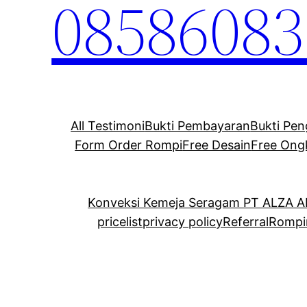
08586083
All Testimoni
Bukti Pembayaran
Bukti Pen
Form Order Rompi
Free Desain
Free Ong
Konveksi Kemeja Seragam PT ALZA 
pricelist
privacy policy
Referral
Rompi