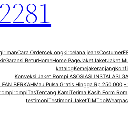
2281
giriman
Cara Order
cek ongkir
celana jeans
Costumer
F
kir
Garansi Retur
Home
Home Page
Jaket
Jaket
Jaket M
katalog
Kemeja
keranjang
Konf
Konveksi Jaket Rompi ASOSIASI INSTALASI 
ALFAN BERKAH
Mau Pulsa Gratis Hingga Rp.250.000,- 
rompi
rompi
Tas
Tentang Kami
Terima Kasih Form Rom
testimoni
Testimoni Jaket
TIM
Topi
Wearpac