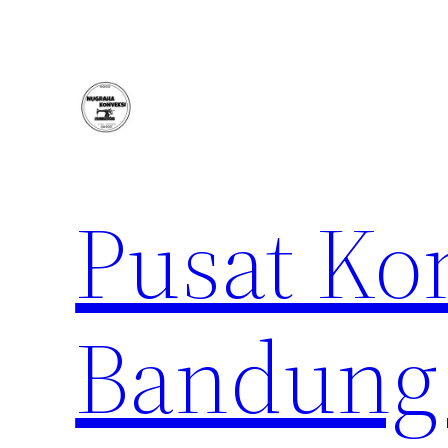
Lewati
ke
konten
Pusat Ko
Bandung