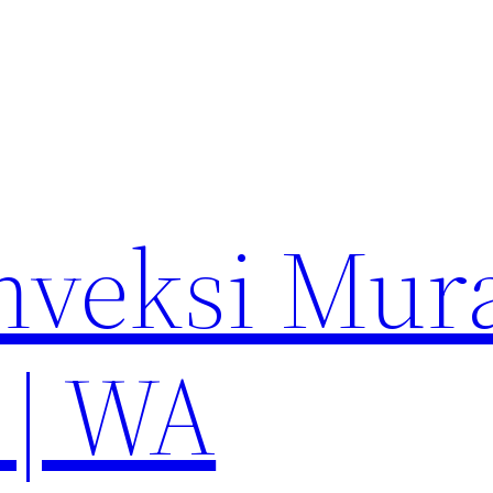
nveksi Mur
 | WA