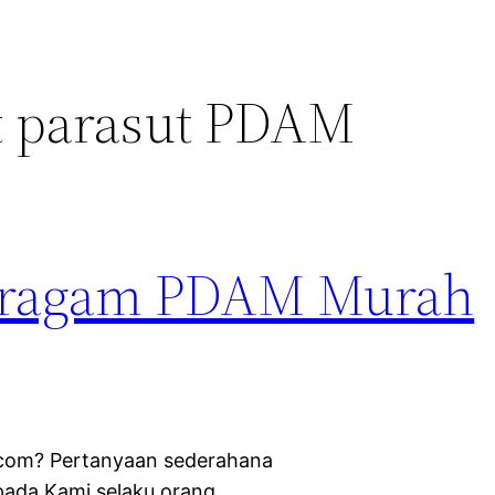
t parasut PDAM
Seragam PDAM Murah
com? Pertanyaan sederahana
pada Kami selaku orang