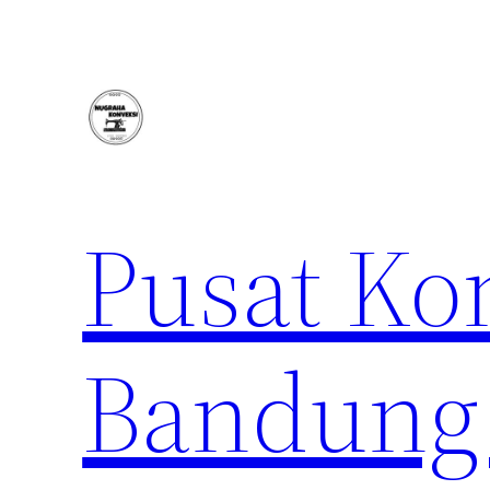
Lewati
ke
konten
Pusat Ko
Bandung