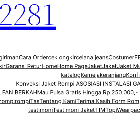
2281
giriman
Cara Order
cek ongkir
celana jeans
Costumer
F
kir
Garansi Retur
Home
Home Page
Jaket
Jaket
Jaket M
katalog
Kemeja
keranjang
Konf
Konveksi Jaket Rompi ASOSIASI INSTALASI 
ALFAN BERKAH
Mau Pulsa Gratis Hingga Rp.250.000,- 
rompi
rompi
Tas
Tentang Kami
Terima Kasih Form Rom
testimoni
Testimoni Jaket
TIM
Topi
Wearpac