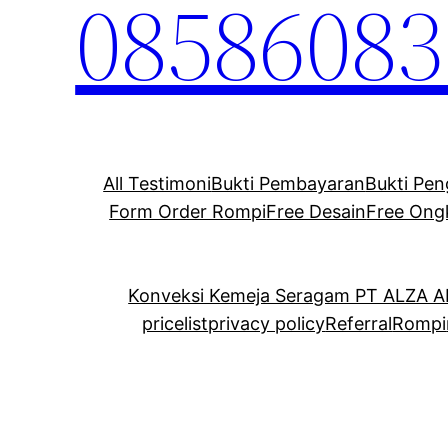
08586083
All Testimoni
Bukti Pembayaran
Bukti Pen
Form Order Rompi
Free Desain
Free Ong
Konveksi Kemeja Seragam PT ALZA 
pricelist
privacy policy
Referral
Rompi