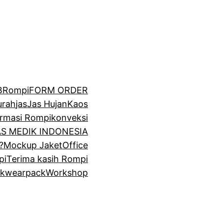
BRompi
FORM ORDER
urah
jas
Jas Hujan
Kaos
irmasi Rompi
konveksi
GAS MEDIK INDONESIA
?
Mockup Jaket
Office
pi
Terima kasih Rompi
k
wearpack
Workshop