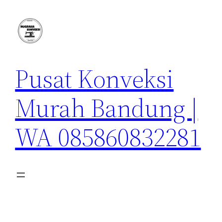
Lewati
ke
konten
Pusat Konveksi
Murah Bandung |
WA 085860832281