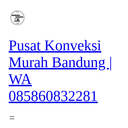
Lewati
ke
konten
Pusat Konveksi
Murah Bandung |
WA
085860832281