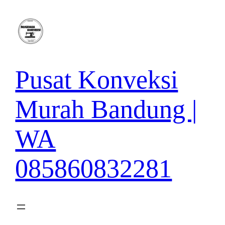
Lewati
ke
konten
Pusat Konveksi
Murah Bandung |
WA
085860832281