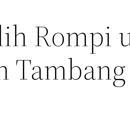
lih Rompi 
n Tambang