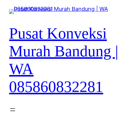
Lewati
ke
konten
Pusat Konveksi
Murah Bandung |
WA
085860832281