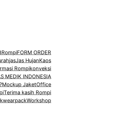
BRompi
FORM ORDER
urah
jas
Jas Hujan
Kaos
irmasi Rompi
konveksi
GAS MEDIK INDONESIA
?
Mockup Jaket
Office
pi
Terima kasih Rompi
k
wearpack
Workshop