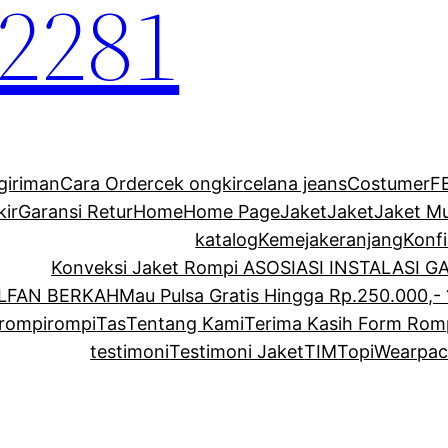
2281
giriman
Cara Order
cek ongkir
celana jeans
Costumer
F
kir
Garansi Retur
Home
Home Page
Jaket
Jaket
Jaket M
katalog
Kemeja
keranjang
Konf
Konveksi Jaket Rompi ASOSIASI INSTALASI 
ALFAN BERKAH
Mau Pulsa Gratis Hingga Rp.250.000,- 
rompi
rompi
Tas
Tentang Kami
Terima Kasih Form Rom
testimoni
Testimoni Jaket
TIM
Topi
Wearpac