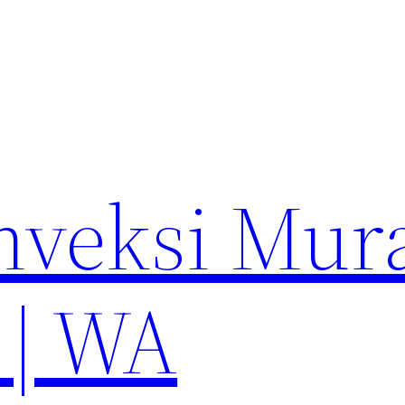
nveksi Mur
 | WA