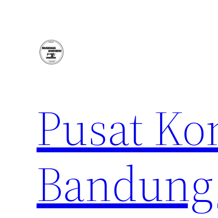
Lewati
ke
konten
Pusat Ko
Bandung