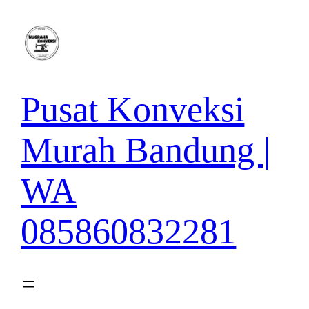
Lewati
ke
konten
Pusat Konveksi
Murah Bandung |
WA
085860832281