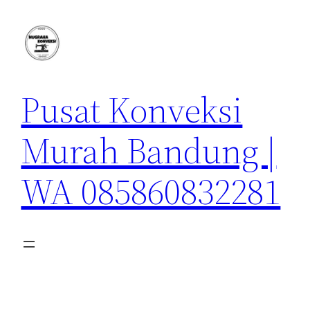
Lewati
ke
konten
Pusat Konveksi
Murah Bandung |
WA 085860832281