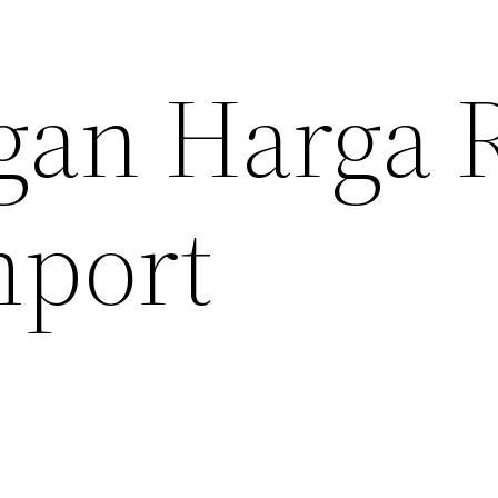
gan Harga 
mport