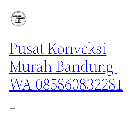
Lewati
ke
konten
Pusat Konveksi
Murah Bandung |
WA 085860832281