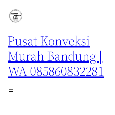
Lewati
ke
konten
Pusat Konveksi
Murah Bandung |
WA 085860832281