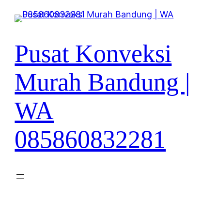
Lewati
ke
konten
Pusat Konveksi
Murah Bandung |
WA
085860832281