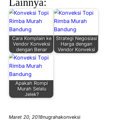
Lainnya:
Cara Komplain ke
Strategi Negosiasi
Vendor Konveksi
Harga dengan
dengan Benar
Vendor Konveksi
Apakah Rompi
Murah Selalu
Jelek?
Maret 20, 2018
nugrahakonveksi