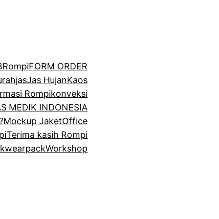
BRompi
FORM ORDER
urah
jas
Jas Hujan
Kaos
irmasi Rompi
konveksi
GAS MEDIK INDONESIA
?
Mockup Jaket
Office
pi
Terima kasih Rompi
k
wearpack
Workshop