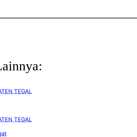
Lainnya:
gat