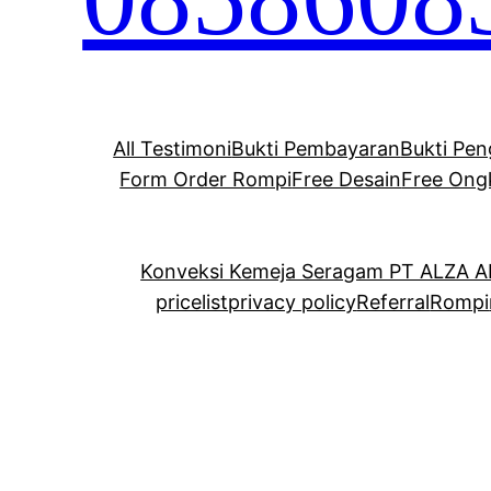
All Testimoni
Bukti Pembayaran
Bukti Pen
Form Order Rompi
Free Desain
Free Ong
Konveksi Kemeja Seragam PT ALZA 
pricelist
privacy policy
Referral
Rompi