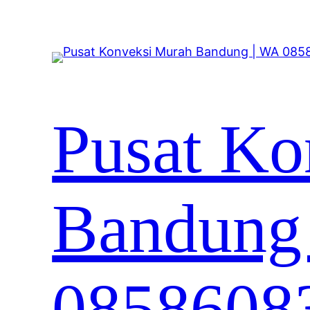
Lewati
ke
konten
Pusat Ko
Bandung
0858608