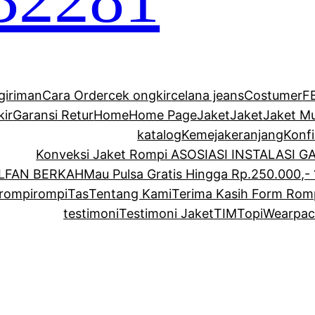
giriman
Cara Order
cek ongkir
celana jeans
Costumer
F
kir
Garansi Retur
Home
Home Page
Jaket
Jaket
Jaket M
katalog
Kemeja
keranjang
Konf
Konveksi Jaket Rompi ASOSIASI INSTALASI 
ALFAN BERKAH
Mau Pulsa Gratis Hingga Rp.250.000,- 
rompi
rompi
Tas
Tentang Kami
Terima Kasih Form Rom
testimoni
Testimoni Jaket
TIM
Topi
Wearpac