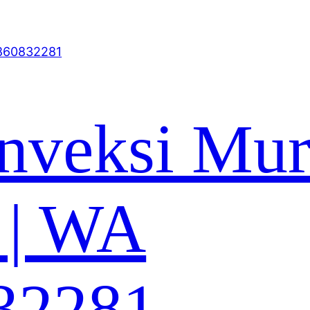
nveksi Mu
 | WA
32281