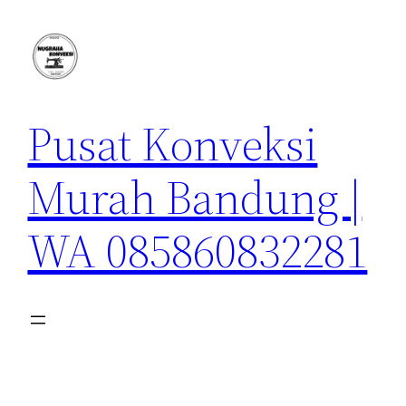
Lewati
ke
konten
Pusat Konveksi
Murah Bandung |
WA 085860832281