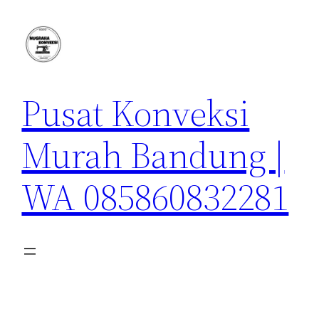
Lewati
ke
konten
Pusat Konveksi
Murah Bandung |
WA 085860832281