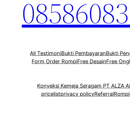
08586083
All Testimoni
Bukti Pembayaran
Bukti Pen
Form Order Rompi
Free Desain
Free Ong
Konveksi Kemeja Seragam PT ALZA 
pricelist
privacy policy
Referral
Rompi