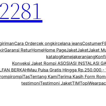
2281
giriman
Cara Order
cek ongkir
celana jeans
Costumer
F
kir
Garansi Retur
Home
Home Page
Jaket
Jaket
Jaket M
katalog
Kemeja
keranjang
Konf
Konveksi Jaket Rompi ASOSIASI INSTALASI 
ALFAN BERKAH
Mau Pulsa Gratis Hingga Rp.250.000,- 
rompi
rompi
Tas
Tentang Kami
Terima Kasih Form Rom
testimoni
Testimoni Jaket
TIM
Topi
Wearpac