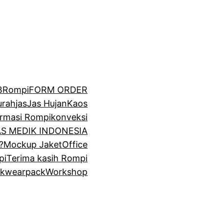
BRompi
FORM ORDER
urah
jas
Jas Hujan
Kaos
irmasi Rompi
konveksi
GAS MEDIK INDONESIA
?
Mockup Jaket
Office
pi
Terima kasih Rompi
k
wearpack
Workshop