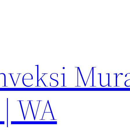
nveksi Mur
 | WA